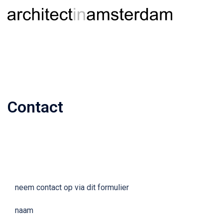
Ga
Togg
Zoeken
naar
men
de
inhoud
Contact
neem contact op via dit formulier
naam