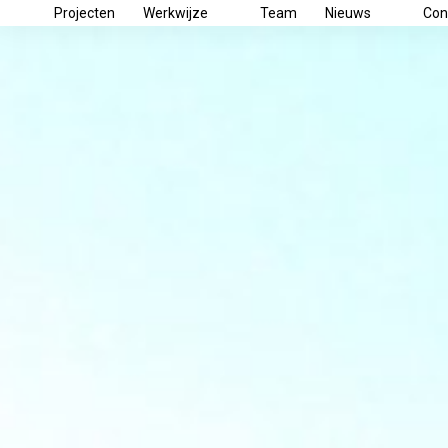
Ga
Projecten
Werkwijze
Team
Nieuws
Con
naar
de
inhoud