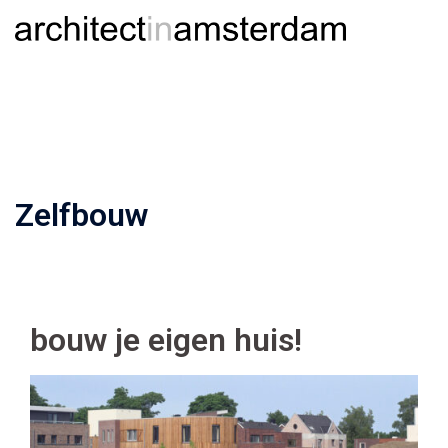
Ga
Togg
Zoeken
naar
men
de
inhoud
Zelfbouw
bouw je eigen huis!