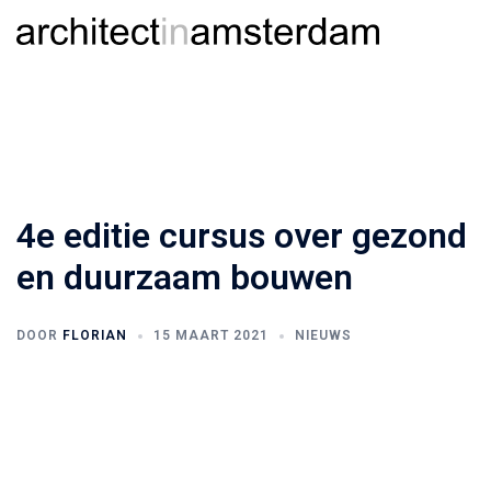
Ga
Togg
Zoeken
naar
men
de
inhoud
4e editie cursus over gezond
en duurzaam bouwen
DOOR
FLORIAN
15 MAART 2021
NIEUWS