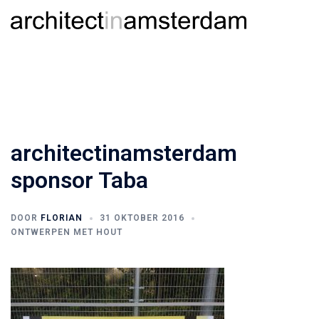
Ga
Togg
Zoeken
naar
men
de
inhoud
architectinamsterdam
sponsor Taba
DOOR
FLORIAN
31 OKTOBER 2016
ONTWERPEN MET HOUT