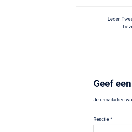
Bericht
Leden Twe
navigatie
bez
Geef een
Je e-mailadres wor
Reactie
*