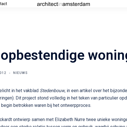
tact
oopbestendige wonin
012
NIEUWS
elicht in het vakblad
Stedenbouw
, in een artikel over het bijzond
ringen). Dit project stond volledig in het teken van particulier o
 begin betrokken waren bij het ontwerpproces.
Eckardt ontwierp samen met Elizabeth Nurre twee unieke woninge
oor een sterke relatie tussen vorm en gebruik, waarbij schuine