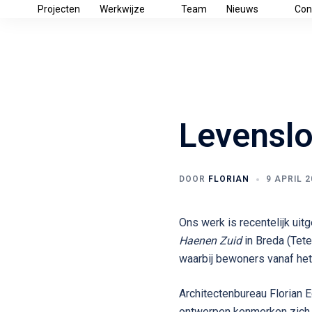
Ga
Projecten
Werkwijze
Team
Nieuws
Con
naar
de
inhoud
Levensl
DOOR
FLORIAN
9 APRIL 2
Ons werk is recentelijk uitg
Haenen Zuid
in Breda (Tete
waarbij bewoners vanaf het
Architectenbureau Florian 
ontwerpen kenmerken zich d