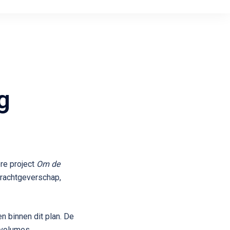
g
ere project
Om de
pdrachtgeverschap,
n binnen dit plan. De
 volumes,