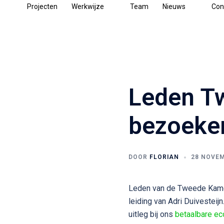
Ga
Projecten
Werkwijze
Team
Nieuws
Con
naar
de
inhoud
Leden T
bezoeke
DOOR
FLORIAN
28 NOVEM
Leden van de Tweede Kame
leiding van Adri Duivestei
uitleg bij ons
betaalbare ec