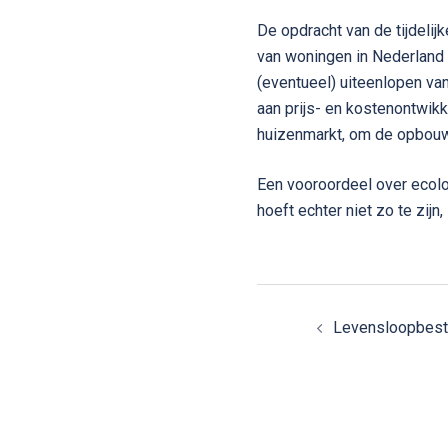
De opdracht van de tijdeli
van woningen in Nederland 
(eventueel) uiteenlopen va
aan prijs- en kostenontwik
huizenmarkt, om de opbouw 
Een vooroordeel over ecolo
hoeft echter niet zo te zij
Bericht
Levensloopbest
navigatie